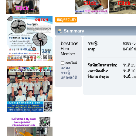
ข้อมูลส่วนตัว
Summary
bestpostdd11 
กระทู้:
6389 (5
Hero 
อายุ:
ยังไม่ม
Member
ออฟไลน์
วันที่สมัครสมาชิก:
วันที่ 
แสดง
เวลาท้องถิ่น:
วันที่ 
กระทู้
ใช้งานล่าสุด:
วันนี้
เว
แสดงสถิติ