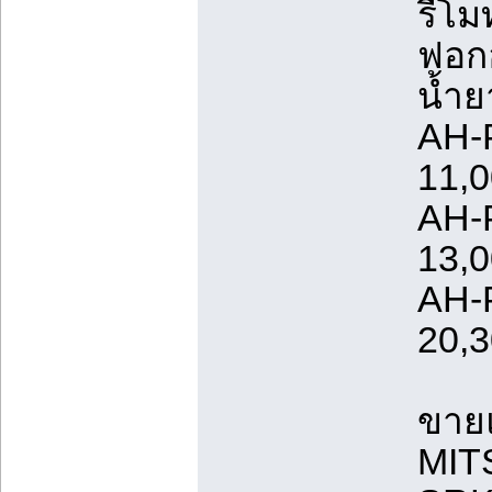
รีโม
ฟอกอ
น้ำย
AH-
11,
AH-
13,
AH-
20,
ขายแอ
MIT