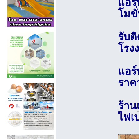
แอร์
โมขั
รับต
โรงง
แอร์
ราคา
ร้าน
ไฟเบ