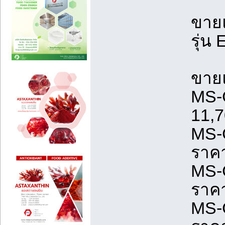
ขายแ
รุ่น
ขายแ
MS-
11,
MS-
ราค
MS-
ราค
MS-