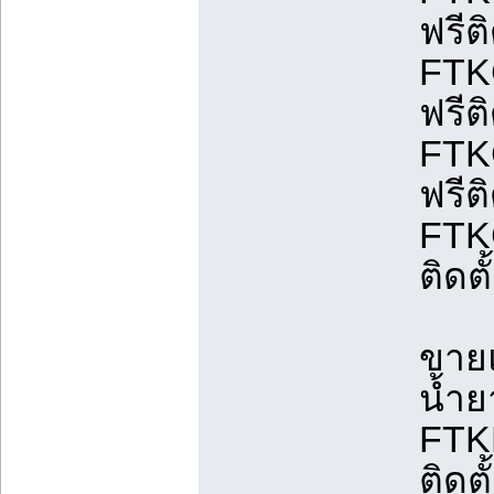
ฟรีต
FTK
ฟรีต
FTK
ฟรีต
FTK
ติดต
ขายแ
น้ำ
FTK
ติดต