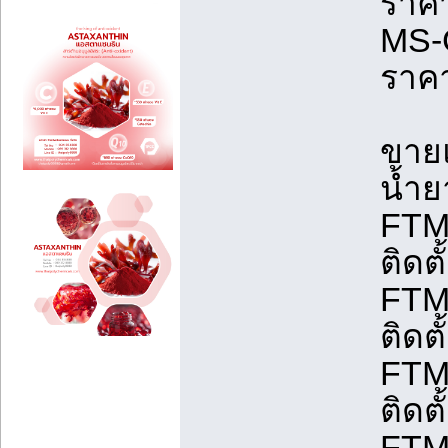
ราค
MS-
ราค
ขายแ
น้ำ
FTM
ติดต
FTM
ติดต
FTM
ติดต
FTM