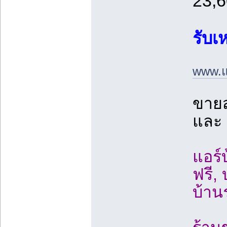
23,6
รับเ
www.แ
ขายส
และ
แอร์
ฟรี,
บ้าน