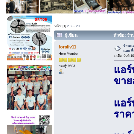
หน้า: [
1
]
2
3
...
20
ผู้เขียน
หัวข้อ: ร้า
27590 ครั้ง)
ร้านแอ
foraliv11
และ พื้
Hero Member
«
เมื่อ:
วันที่ 
กระทู้: 9303
แอร์บ
ขายส
แอร์
ราคา