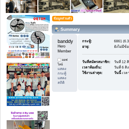
ข้อมูลส่วนตัว
Summary
banddyes1 
กระทู้:
6861 (6.3
Hero 
อายุ:
ยังไม่มีข
Member
ออฟ
วันที่สมัครสมาชิก:
วันที่ 12
ไลน์
เวลาท้องถิ่น:
วันที่ 6 
แสดง
ใช้งานล่าสุด:
วันนี้
เวลา
กระทู้
แสดง
สถิติ