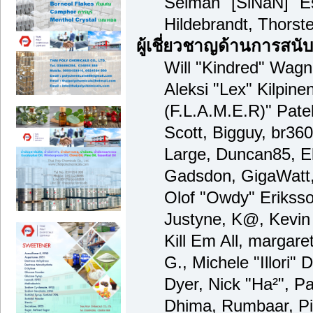
Selman "[SiNaN]" Es
Hildebrandt, Thorst
ผู้เชี่ยวชาญด้านการสนั
Will "Kindred" Wagne
Aleksi "Lex" Kilpine
(F.L.A.M.E.R)" Patel
Scott, Bigguy, br36
Large, Duncan85, El
Gadsdon, GigaWatt,
Olof "Owdy" Eriksso
Justyne, K@, Kevin 
Kill Em All, margare
G., Michele "Illori" 
Dyer, Nick "Ha²", Pa
Dhima, Rumbaar, Pi