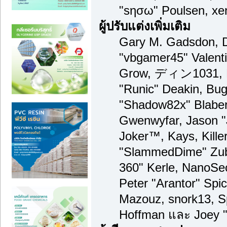
"sησω" Poulsen, xe
ผู้ปรับแต่งเพิ่มเติม
Gary M. Gadsdon, D
"vbgamer45" Valenti
Grow, ディン1031, Br
"Runic" Deakin, Bug
"Shadow82x" Blaber,
Gwenwyfar, Jason "
Joker™, Kays, Kille
"SlammedDime" Zub
360" Kerle, NanoSec
Peter "Arantor" Spi
Mazouz, snork13, S
Hoffman และ Joey "