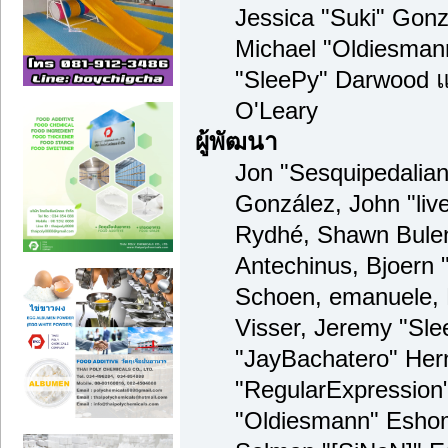
Jessica "Suki" Gonz
Michael "Oldiesma
"SleePy" Darwood แ
O'Leary
ผู้พัฒนา
Jon "Sesquipedalian"
González, John "li
Rydhé, Shawn Bulen
Antechinus, Bjoern "
Schoen, emanuele, 
Visser, Jeremy "Sl
"JayBachatero" Her
"RegularExpression
"Oldiesmann" Eshom,