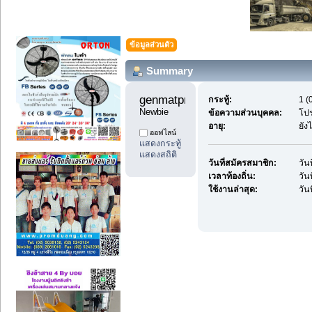
ข้อมูลส่วนตัว
Summary
genmatproduct 
กระทู้:
1 (
Newbie
ข้อความส่วนบุคคล:
โปร
อายุ:
ยัง
ออฟไลน์
แสดงกระทู้
แสดงสถิติ
วันที่สมัครสมาชิก:
วัน
เวลาท้องถิ่น:
วัน
ใช้งานล่าสุด:
วัน