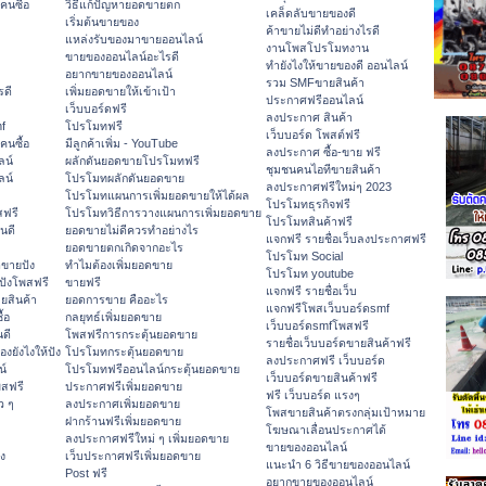
คนซื้อ
วิธีแก้ปัญหายอดขายตก
เคล็ดลับขายของดี
เริ่มต้นขายของ
ค้าขายไม่ดีทำอย่างไรดี
แหล่งรับของมาขายออนไลน์
งานโพสโปรโมทงาน
ขายของออนไลน์อะไรดี
ทํายังไงให้ขายของดี ออนไลน์
อยากขายของออนไลน์
รวม SMFขายสินค้า
รดี
เพิ่มยอดขายให้เข้าเป้า
ประกาศฟรีออนไลน์
เว็บบอร์ดฟรี
ลงประกาศ สินค้า
f
โปรโมทฟรี
เว็บบอร์ด โพสต์ฟรี
คนซื้อ
มีลูกค้าเพิ่ม - YouTube
ลงประกาศ ซื้อ-ขาย ฟรี
ลน์
ผลักดันยอดขายโปรโมทฟรี
ชุมชนคนไอทีขายสินค้า
ลน์
โปรโมทผลักดันยอดขาย
ลงประกาศฟรีใหม่ๆ 2023
โปรโมทแผนการเพิ่มยอดขายให้ได้ผล
โปรโมทธุรกิจฟรี
สฟรี
โปรโมทวิธีการวางแผนการเพิ่มยอดขาย
โปรโมทสินค้าฟรี
นดี
ยอดขายไม่ดีควรทำอย่างไร
แจกฟรี รายชื่อเว็บลงประกาศฟรี
ยอดขายตกเกิดจากอะไร
โปรโมท Social
ขายปัง
ทำไมต้องเพิ่มยอดขาย
โปรโมท youtube
ปังโพสฟรี
ขายฟรี
แจกฟรี รายชื่อเว็บ
ยสินค้า
ยอดการขาย คืออะไร
แจกฟรีโพสเว็บบอร์ดsmf
้อ
กลยุทธ์เพิ่มยอดขาย
เว็บบอร์ดsmfโพสฟรี
ดี
โพสฟรีการกระตุ้นยอดขาย
รายชื่อเว็บบอร์ดขายสินค้าฟรี
ยังไงให้ปัง
โปรโมทกระตุ้นยอดขาย
ลงประกาศฟรี เว็บบอร์ด
น์
โปรโมทฟรีออนไลน์กระตุ้นยอดขาย
เว็บบอร์ดขายสินค้าฟรี
พสฟรี
ประกาศฟรีเพิ่มยอดขาย
ฟรี เว็บบอร์ด แรงๆ
ว ๆ
ลงประกาศเพิ่มยอดขาย
โพสขายสินค้าตรงกลุ่มเป้าหมาย
ฝากร้านฟรีเพิ่มยอดขาย
โฆษณาเลื่อนประกาศได้
ลงประกาศฟรีใหม่ ๆ เพิ่มยอดขาย
ขายของออนไลน์
ง
เว็บประกาศฟรีเพิ่มยอดขาย
แนะนำ 6 วิธีขายของออนไลน์
Post ฟรี
อยากขายของออนไลน์