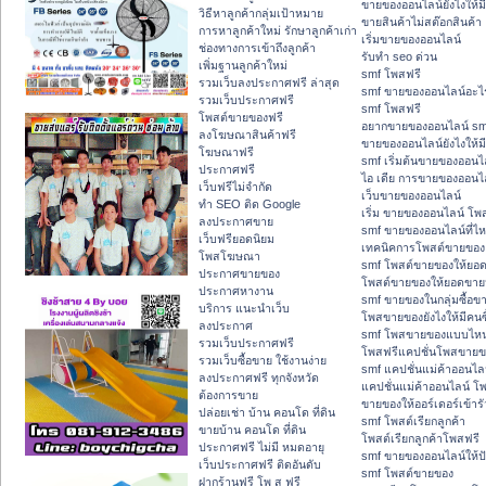
ขายของออนไลน์ยังไงให้มี
วิธีหาลูกค้ากลุ่มเป้าหมาย
ขายสินค้าไม่สต๊อกสินค้า
การหาลูกค้าใหม่ รักษาลูกค้าเก่า
เริ่มขายของออนไลน์
ช่องทางการเข้าถึงลูกค้า
รับทำ seo ด่วน
เพิ่มฐานลูกค้าใหม่
smf โพสฟรี
รวมเว็บลงประกาศฟรี ล่าสุด
smf ขายของออนไลน์อะไ
รวมเว็บประกาศฟรี
smf โพสฟรี
โพสต์ขายของฟรี
อยากขายของออนไลน์ sm
ลงโฆษณาสินค้าฟรี
ขายของออนไลน์ยังไงให้มี
โฆษณาฟรี
smf เริ่มต้นขายของออนไ
ประกาศฟรี
ไอ เดีย การขายของออนไ
เว็บฟรีไม่จำกัด
เว็บขายของออนไลน์
ทำ SEO ติด Google
เริ่ม ขายของออนไลน์ โพ
ลงประกาศขาย
smf ขายของออนไลน์ที่ไห
เว็บฟรียอดนิยม
เทคนิคการโพสต์ขายของ
โพสโฆษณา
smf โพสต์ขายของให้ยอด
ประกาศขายของ
โพสต์ขายของให้ยอดขาย
ประกาศหางาน
smf ขายของในกลุ่มซื้อขา
บริการ แนะนำเว็บ
โพสขายของยังไงให้มีคนซื
ลงประกาศ
smf โพสขายของแบบไหน
รวมเว็บประกาศฟรี
โพสฟรีแคปชั่นโพสขายของ
รวมเว็บซื้อขาย ใช้งานง่าย
smf แคปชั่นแม่ค้าออนไล
ลงประกาศฟรี ทุกจังหวัด
แคปชั่นแม่ค้าออนไลน์ โ
ต้องการขาย
ขายของให้ออร์เดอร์เข้ารั
ปล่อยเช่า บ้าน คอนโด ที่ดิน
smf โพสต์เรียกลูกค้า
ขายบ้าน คอนโด ที่ดิน
โพสต์เรียกลูกค้าโพสฟรี
ประกาศฟรี ไม่มี หมดอายุ
smf ขายของออนไลน์ให้ปั
เว็บประกาศฟรี ติดอันดับ
smf โพสต์ขายของ
ฝากร้านฟรี โพ ส ฟรี