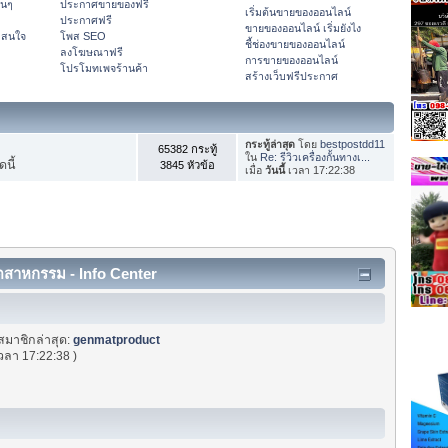
ดนๆ
ประกาศขายของฟรี
เริ่มต้นขายของออนไลน์
ประกาศฟรี
ขายของออนไลน์ เริ่มยังไง
าสนใจ
โพส SEO
ชี้ช่องขายของออนไลน์
ลงโฆษณาฟรี
การขายของออนไลน์
โปรโมทเพจร้านค้า
สร้างเว็บฟรีประกาศ
กระทู้ล่าสุด
โดย
bestpostdd11
65382 กระทู้
ใน
Re: รีวิวเครื่องกั้นทางเ...
ดนี้
3845 หัวข้อ
เมื่อ
วันนี้
เวลา 17:22:38
ุตสาหกรรม - Info Center
สมาชิกล่าสุด:
genmatproduct
วลา 17:22:38 )