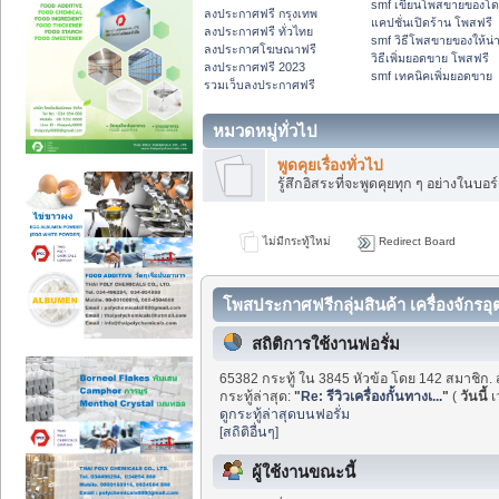
smf เขียนโพสขายของโ
ลงประกาศฟรี กรุงเทพ
แคปชั่นเปิดร้าน โพสฟรี
ลงประกาศฟรี ทั่วไทย
smf วิธีโพสขายของให้น่
ลงประกาศโฆษณาฟรี
วิธีเพิ่มยอดขาย โพสฟรี
ลงประกาศฟรี 2023
smf เทคนิคเพิ่มยอดขาย
รวมเว็บลงประกาศฟรี
หมวดหมู่ทั่วไป
พูดคุยเรื่องทั่วไป
รู้สึกอิสระที่จะพูดคุยทุก ๆ อย่างในบอร์
ไม่มีกระทู้ใหม่
Redirect Board
โพสประกาศฟรีกลุ่มสินค้า เครื่องจักรอ
สถิติการใช้งานฟอรั่ม
65382 กระทู้ ใน 3845 หัวข้อ โดย 142 สมาชิก. 
กระทู้ล่าสุด:
"
Re: รีวิวเครื่องกั้นทางเ...
"
(
วันนี้
เ
ดูกระทู้ล่าสุดบนฟอรั่ม
[สถิติอื่นๆ]
ผู้ใช้งานขณะนี้