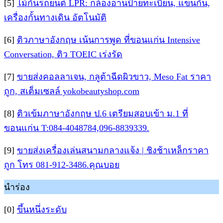
[5]
ไม้กั้นรถยนต์ LPR: กล้องอ่านป้ายทะเบียน, แขนกั้น,
เครื่องกั้นทางเดิน อัตโนมัติ
[6]
ติวภาษาอังกฤษ เน้นการพูด ที่ขอนแก่น Intensive
Conversation, ติว TOEIC เร่งรัด
[7]
ขายส่งคอลลาเจน, กลูต้าฉีดผิวขาว, Meso Fat ราคา
ถูก, สเต็มเซลล์ yokobeautyshop.com
[8]
ติวเข้มภาษาอังกฤษ ป.6 เตรียมสอบเข้า ม.1 ที่
ขอนแก่น T:084-4048784,096-8839339.
[9]
ขายส่งเครื่องเล่นสนามกลางแจ้ง | ชิงช้าเหล็กราคา
ถูก โทร 081-912-3486.คุณบอย
นำร่อง
[0]
ขึ้นหนึ่งระดับ