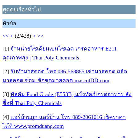
พูดคุยเรื่องทั่วไป
หัวข้อ
<<
<
(2/428)
>
>>
[1]
จำหน่ายโซเดียมเบนโซเอต เกรดอาหาร E211
คุณภาพสูง | Thai Poly Chemicals
[2]
รับทำมาสคอต โทร 086-568885 เช่ามาสคอต ผลิต
มาสคอต ซ่อม-ซักชุดมาสคอต mascotDD.com
[3]
ทัลคัม Food Grade (E553B) แป้งทัลก์เกรดอาหาร สั่ง
ซื้อที่ Thai Poly Chemicals
[4]
แอร์บ้านถูก แอร์บ้าน โทร 089-2061016 เช็คราคา
ได้ที่ www.promduang.com