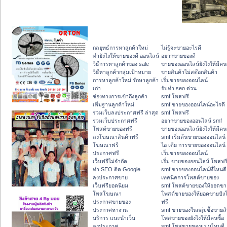
กลยุทธ์การหาลูกค้าใหม่
ไม่รู้จะขายอะไรดี
ทํายังไงให้ขายของดี ออนไลน์
อยากขายของดี
วิธีการหาลูกค้าของ sale
ขายของออนไลน์ยังไงให้มีคนซ
วิธีหาลูกค้ากลุ่มเป้าหมาย
ขายสินค้าไม่สต๊อกสินค้า
การหาลูกค้าใหม่ รักษาลูกค้า
เริ่มขายของออนไลน์
เก่า
รับทำ seo ด่วน
ช่องทางการเข้าถึงลูกค้า
smf โพสฟรี
เพิ่มฐานลูกค้าใหม่
smf ขายของออนไลน์อะไรดี
รวมเว็บลงประกาศฟรี ล่าสุด
smf โพสฟรี
รวมเว็บประกาศฟรี
อยากขายของออนไลน์ smf
โพสต์ขายของฟรี
ขายของออนไลน์ยังไงให้มีคนซ
ลงโฆษณาสินค้าฟรี
smf เริ่มต้นขายของออนไลน์
โฆษณาฟรี
ไอ เดีย การขายของออนไลน์
ประกาศฟรี
เว็บขายของออนไลน์
เว็บฟรีไม่จำกัด
เริ่ม ขายของออนไลน์ โพสฟร
ทำ SEO ติด Google
smf ขายของออนไลน์ที่ไหนดี
ลงประกาศขาย
เทคนิคการโพสต์ขายของ
เว็บฟรียอดนิยม
smf โพสต์ขายของให้ยอดขา
โพสโฆษณา
โพสต์ขายของให้ยอดขายปัง
ประกาศขายของ
ฟรี
ประกาศหางาน
smf ขายของในกลุ่มซื้อขายสิ
บริการ แนะนำเว็บ
โพสขายของยังไงให้มีคนซื้อ
ลงประกาศ
smf โพสขายของแบบไหนดี